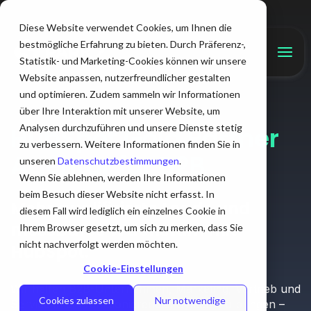
Diese Website verwendet Cookies, um Ihnen die
bestmögliche Erfahrung zu bieten. Durch Präferenz-,
Statistik- und Marketing-Cookies können wir unsere
Website anpassen, nutzerfreundlicher gestalten
und optimieren. Zudem sammeln wir Informationen
über Ihre Interaktion mit unserer Website, um
HubSpot Gold Partner
Analysen durchzuführen und unsere Dienste stetig
zu verbessern. Weitere Informationen finden Sie in
Agentur für B2B
unseren
Datenschutzbestimmungen
.
Wenn Sie ablehnen, werden Ihre Informationen
beim Besuch dieser Website nicht erfasst. In
Mehr qualifizierte Leads und
diesem Fall wird lediglich ein einzelnes Cookie in
messbares Wachstum mit
Ihrem Browser gesetzt, um sich zu merken, dass Sie
nicht nachverfolgt werden möchten.
HubSpot.
Cookie-Einstellungen
Wir helfen B2B-Unternehmen, Marketing, Vertrieb und
Cookies zulassen
Nur notwendige
Service in ein funktionierendes System zu bringen –