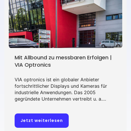
Mit Allbound zu messbaren Erfolgen |
VIA Optronics
VIA optronics ist ein globaler Anbieter
fortschrittlicher Displays und Kameras für
industrielle Anwendungen. Das 2005
gegründete Unternehmen vertreibt u. a.
Lösungen mit patentierter Optical-Bonding-
Technologie für Automobilindustrie und
Unterhaltungselektronik.
Jetzt weiterlesen