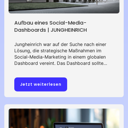
Aufbau eines Social-Media-
Dashboards | JUNGHEINRICH
Jungheinrich war auf der Suche nach einer
Lösung, die strategische Maßnahmen im
Social-Media-Marketing in einem globalen
Dashboard vereint. Das Dashboard sollte
einen Überblick über die Performances
einzelner Anzeigenkampagnen, Länder und
Kanäle geben und sie miteinander
Jetzt weiterlesen
vergleichen. Eine weitere Anforderung war
die tägliche automatische Aktualisierung der
Übersicht. Lesen Sie in dieser
Erfolgsgeschichte, wie PARK 7 die
Datenmengen aus 40 Ländern sammeln,
verarbeiten und via Social-Media-Dashboard
visualisieren konnte.