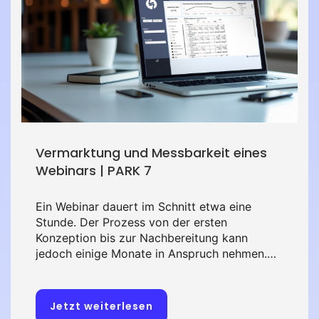
Vermarktung und Messbarkeit eines
Webinars | PARK 7
Ein Webinar dauert im Schnitt etwa eine
Stunde. Der Prozess von der ersten
Konzeption bis zur Nachbereitung kann
jedoch einige Monate in Anspruch nehmen.
Erfahren Sie anhand der Erfolgsgeschichte
von PARK 7, welche Tools und Maßnahmen
dafür sorgen, dass Webinar-Reihen (sowie die
Jetzt weiterlesen
entsprechenden Vermarktungsprozesse) für