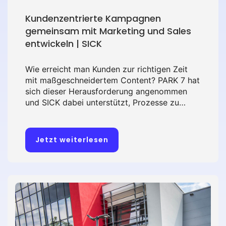
Kundenzentrierte Kampagnen
gemeinsam mit Marketing und Sales
entwickeln | SICK
Wie erreicht man Kunden zur richtigen Zeit
mit maßgeschneidertem Content? PARK 7 hat
sich dieser Herausforderung angenommen
und SICK dabei unterstützt, Prozesse zu
harmonisieren und kundenzentrierte
Kampagnen zu entwickeln. Hierzu wurde eine
effektive Zusammenarbeit zwischen
Jetzt weiterlesen
Marketing und Vertrieb etabliert. Das
Ergebnis: Skalierbare Erfolge, messbare
Leads und eine starke Kommunikation entlang
der Customer Journey. Erfahren Sie in dieser
Erfolgsgeschichte, wie durch gezielte
Strategien wertvolle Leads generiert werden.