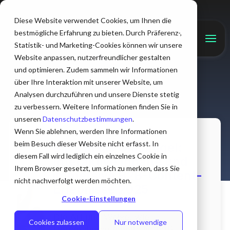
Diese Website verwendet Cookies, um Ihnen die
bestmögliche Erfahrung zu bieten. Durch Präferenz-,
Statistik- und Marketing-Cookies können wir unsere
Website anpassen, nutzerfreundlicher gestalten
und optimieren. Zudem sammeln wir Informationen
über Ihre Interaktion mit unserer Website, um
Analysen durchzuführen und unsere Dienste stetig
zu verbessern. Weitere Informationen finden Sie in
unseren
Datenschutzbestimmungen
.
Christopher Alexi
Wenn Sie ablehnen, werden Ihre Informationen
beim Besuch dieser Website nicht erfasst. In
Blick in die Glaskugel:
diesem Fall wird lediglich ein einzelnes Cookie in
Interaktive Inhalte und
Ihrem Browser gesetzt, um sich zu merken, dass Sie
immersive B2B-Content-
nicht nachverfolgt werden möchten.
Erlebnisse 2025
Cookie-Einstellungen
Die Art und Weise, wie
Cookies zulassen
Nur notwendige
Unternehmen Inhalte im B2B-