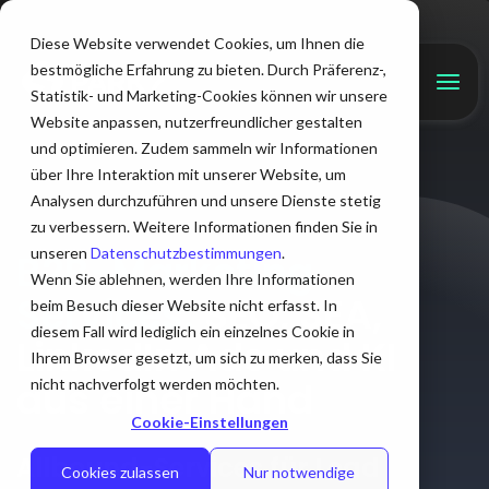
Diese Website verwendet Cookies, um Ihnen die
bestmögliche Erfahrung zu bieten. Durch Präferenz-,
Statistik- und Marketing-Cookies können wir unsere
Website anpassen, nutzerfreundlicher gestalten
und optimieren. Zudem sammeln wir Informationen
über Ihre Interaktion mit unserer Website, um
Analysen durchzuführen und unsere Dienste stetig
zu verbessern. Weitere Informationen finden Sie in
unseren
Datenschutzbestimmungen
.
B2B-Marketing-
Wenn Sie ablehnen, werden Ihre Informationen
Services:
SEO, SEA,
beim Besuch dieser Website nicht erfasst. In
diesem Fall wird lediglich ein einzelnes Cookie in
LinkedIn Ads und KI
Ihrem Browser gesetzt, um sich zu merken, dass Sie
aus einer Hand
nicht nachverfolgt werden möchten.
Cookie-Einstellungen
Allbound-Services für Lead
Cookies zulassen
Nur notwendige