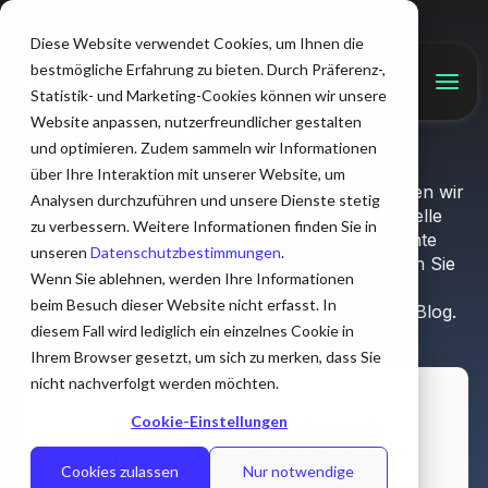
Diese Website verwendet Cookies, um Ihnen die
bestmögliche Erfahrung zu bieten. Durch Präferenz-,
Wissensschub für Ihr
Statistik- und Marketing-Cookies können wir unsere
B2B-Marketing
Website anpassen, nutzerfreundlicher gestalten
und optimieren. Zudem sammeln wir Informationen
über Ihre Interaktion mit unserer Website, um
Willkommen auf dem Blog von PARK 7! Hier teilen wir
Analysen durchzuführen und unsere Dienste stetig
unser Know-how rund um B2B-Marketing, aktuelle
zu verbessern. Weitere Informationen finden Sie in
Trends und praxisnahe Tipps. Weitere interessante
unseren
Datenschutzbestimmungen
.
Inhalte finden Sie in unserer Mediathek. Möchten Sie
Wenn Sie ablehnen, werden Ihre Informationen
regelmäßig über aktuelle Blogbeiträge informiert
beim Besuch dieser Website nicht erfasst. In
werden? Dann abonnieren Sie einfach unseren Blog.
diesem Fall wird lediglich ein einzelnes Cookie in
Ihrem Browser gesetzt, um sich zu merken, dass Sie
nicht nachverfolgt werden möchten.
Cookie-Einstellungen
Blick in die Glaskugel:
Interaktive Inhalte und
Cookies zulassen
Nur notwendige