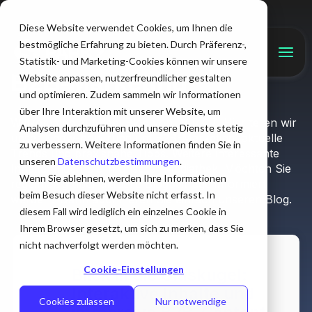
Diese Website verwendet Cookies, um Ihnen die
bestmögliche Erfahrung zu bieten. Durch Präferenz-,
Wissensschub für Ihr
Statistik- und Marketing-Cookies können wir unsere
B2B-Marketing
Website anpassen, nutzerfreundlicher gestalten
und optimieren. Zudem sammeln wir Informationen
über Ihre Interaktion mit unserer Website, um
Willkommen auf dem Blog von PARK 7! Hier teilen wir
Analysen durchzuführen und unsere Dienste stetig
unser Know-how rund um B2B-Marketing, aktuelle
zu verbessern. Weitere Informationen finden Sie in
Trends und praxisnahe Tipps. Weitere interessante
unseren
Datenschutzbestimmungen
.
Inhalte finden Sie in unserer Mediathek. Möchten Sie
Wenn Sie ablehnen, werden Ihre Informationen
regelmäßig über aktuelle Blogbeiträge informiert
beim Besuch dieser Website nicht erfasst. In
werden? Dann abonnieren Sie einfach unseren Blog.
diesem Fall wird lediglich ein einzelnes Cookie in
Ihrem Browser gesetzt, um sich zu merken, dass Sie
nicht nachverfolgt werden möchten.
Cookie-Einstellungen
Blick in die Glaskugel:
Interaktive Inhalte und
Cookies zulassen
Nur notwendige